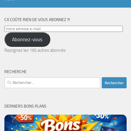
CA COÛTE RIEN DE VOUS ABONNEZ !!!
Votre
adresse
Abonnez-vous
e-
mail
Rejoignez les 195 autres abonnés
RECHERCHE
Rechercher :
DERNIERS BONS PLANS