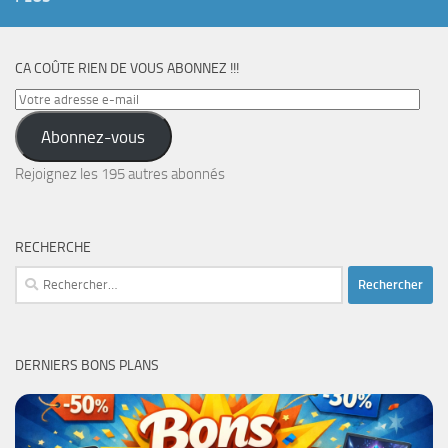
CA COÛTE RIEN DE VOUS ABONNEZ !!!
Votre
adresse
Abonnez-vous
e-
mail
Rejoignez les 195 autres abonnés
RECHERCHE
Rechercher :
DERNIERS BONS PLANS