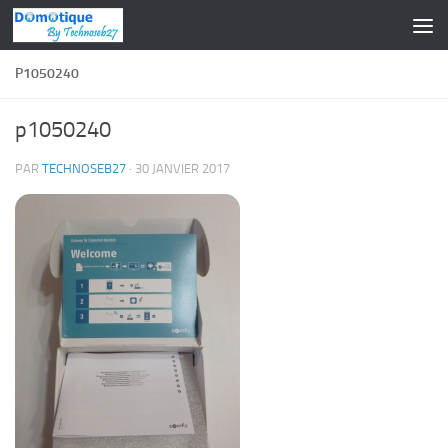
Skip to content
P1050240
p1050240
PAR
TECHNOSEB27
·
30 JANVIER 2017