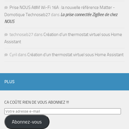
Prise NOUS A8M Wi-Fi 16A : la nouvelle référence Matter -
Domotique Technoseb27
dans
La prise connectée ZigBee de chez
NOUS
technoseb27
dans
Création d’un thermostat virtuel sous Home
Assistant
Cyril
dans
Création d’un thermostat virtuel sous Home Assistant
PLUS
CA COÛTE RIEN DE VOUS ABONNEZ !!!
Votre
adresse
Abonnez-vous
e-