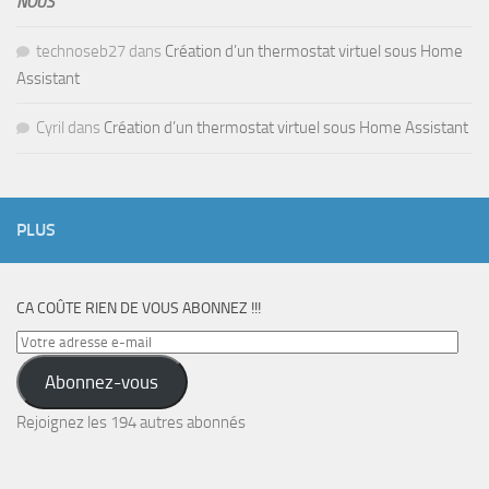
NOUS
technoseb27
dans
Création d’un thermostat virtuel sous Home
Assistant
Cyril
dans
Création d’un thermostat virtuel sous Home Assistant
PLUS
CA COÛTE RIEN DE VOUS ABONNEZ !!!
Votre
adresse
Abonnez-vous
e-
mail
Rejoignez les 194 autres abonnés