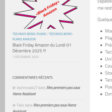
capable 
me rest
Quelque
Mod
TECHNOS BONS-PLANS
/
TECHNOS BONS-
Pla
PLANS AMAZON
Pré
Black Friday Amazon du Lundi 01
Décembre 2025 !!!
Tec
1 DÉCEMBRE 2025
Uni
Coul
Sto
COMMENTAIRES RÉCENTS
Ten
Poi
technoseb27
dans
Mes premiers pas sous
Dim
Home Assistant
Felix
dans
Mes premiers pas sous Home
Assistant