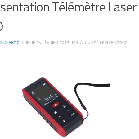
sentation Télémètre Laser
0
HNOSEB27
· PUBLIÉ
24 FÉVRIER 2017
· MIS À JOUR
24 FÉVRIER 2017