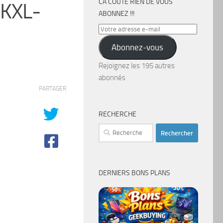
CA COÛTE RIEN DE VOUS
 KXL-
ABONNEZ !!!
Votre
adresse
Abonnez-vous
e-
mail
Rejoignez les 195 autres
abonnés
PARTAGER
RECHERCHE
Rechercher :
DERNIERS BONS PLANS