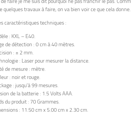
de faire je me suis dit pourquoi ne pas franchir le pas. Comme
e quelques travaux à faire, on va bien voir ce que cela donne.
s caractéristiques techniques :
èle : KXL – E40.
ge de détection : 0 cm à 40 mètres.
cision : ± 2 mm.
hnologie : Laser pour mesurer la distance.
té de mesure : mètre.
eur : noir et rouge.
ckage : jusqu’à 99 mesures.
sion de la batterie : 1.5 Volts AAA.
ds du produit : 70 Grammes.
ensions : 11.50 cm x 5.00 cm x 2.30 cm.