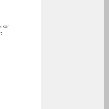
r car
nt