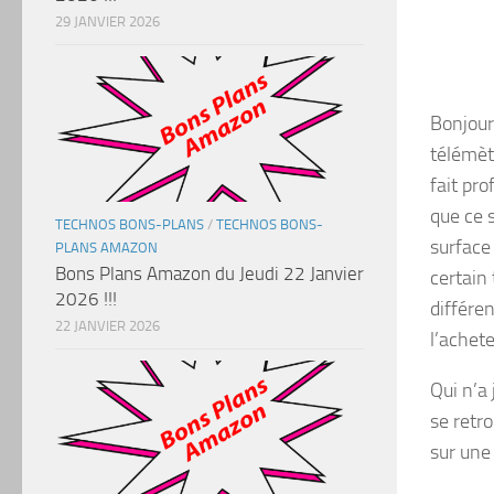
29 JANVIER 2026
Bonjour
télémèt
fait pro
que ce 
TECHNOS BONS-PLANS
/
TECHNOS BONS-
surface
PLANS AMAZON
Bons Plans Amazon du Jeudi 22 Janvier
certain
2026 !!!
différen
22 JANVIER 2026
l’achete
Qui n’a
se retr
sur une