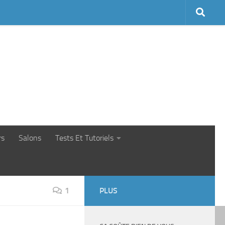
rs
Salons
Tests Et Tutoriels
1
PLUS