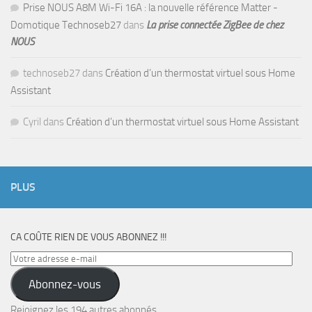
Prise NOUS A8M Wi-Fi 16A : la nouvelle référence Matter -
Domotique Technoseb27
dans
La prise connectée ZigBee de chez
NOUS
technoseb27
dans
Création d’un thermostat virtuel sous Home
Assistant
Cyril
dans
Création d’un thermostat virtuel sous Home Assistant
PLUS
CA COÛTE RIEN DE VOUS ABONNEZ !!!
Votre
adresse
Abonnez-vous
e-
mail
Rejoignez les 194 autres abonnés