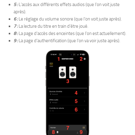
5 :
L’accès aux différents effets audios (que l’on voit juste
après).
6 :
Le réglage du volume sonore (que l’on voit juste après).
7 :
La lecture du titre en train d’être joué.
8 :
La page d’accès des enceintes (que l’on est actuellement).
9 :
La page d’authentification (que l’on va voir juste après).