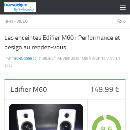
Skip to content
HI-FI - VIDÉO
0
Les enceintes Edifier M60 : Performance et
design au rendez-vous
PAR
TECHNOSEB27
· PUBLIÉ
21 JANVIER 2025
· MIS À JOUR
19 JANVIER
2025
Edifier M60
149.99 €
9.6