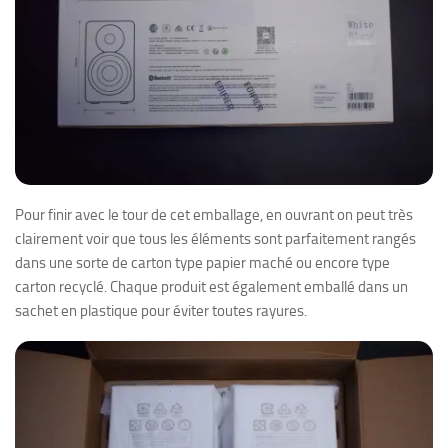
Pour finir avec le tour de cet emballage, en ouvrant on peut très
clairement voir que tous les éléments sont parfaitement rangés
dans une sorte de carton type papier maché ou encore type
carton recyclé. Chaque produit est également emballé dans un
sachet en plastique pour éviter toutes rayures.