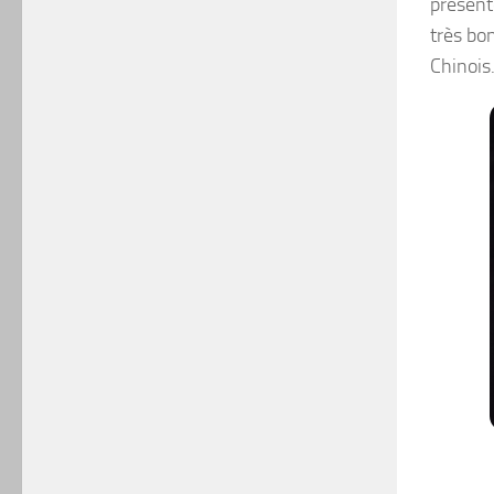
présent
très bo
Chinois