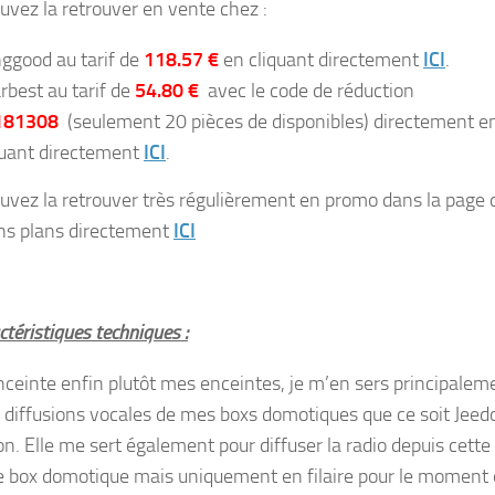
uvez la retrouver en vente chez :
ggood au tarif de
118.57 €
en cliquant directement
ICI
.
rbest au tarif de
54.80 €
avec le code de réduction
181308
(seulement 20 pièces de disponibles) directement e
quant directement
ICI
.
uvez la retrouver très régulièrement en promo dans la page 
s plans directement
ICI
téristiques techniques :
nceinte enfin plutôt mes enceintes, je m’en sers principalem
s diffusions vocales de mes boxs domotiques que ce soit Jee
n. Elle me sert également pour diffuser la radio depuis cette
e box domotique mais uniquement en filaire pour le moment