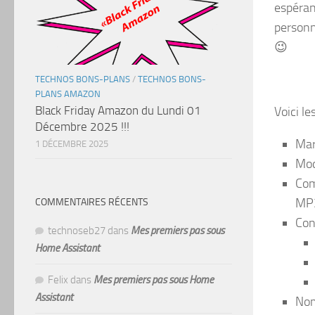
espéran
personn
😉
TECHNOS BONS-PLANS
/
TECHNOS BONS-
PLANS AMAZON
Black Friday Amazon du Lundi 01
Voici le
Décembre 2025 !!!
Mar
1 DÉCEMBRE 2025
Mod
Com
MP3
COMMENTAIRES RÉCENTS
Con
technoseb27
dans
Mes premiers pas sous
Home Assistant
Felix
dans
Mes premiers pas sous Home
Assistant
Nom