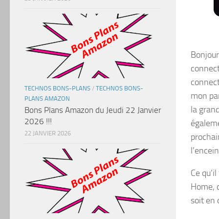
Bonjour 
connect
connect
TECHNOS BONS-PLANS
/
TECHNOS BONS-
mon par
PLANS AMAZON
la gran
Bons Plans Amazon du Jeudi 22 Janvier
2026 !!!
égaleme
22 JANVIER 2026
prochain
l’encei
Ce qu’il
Home, c
soit en