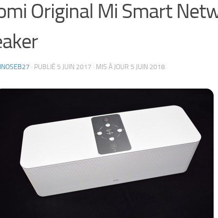
omi Original Mi Smart Net
eaker
HNOSEB27
· PUBLIÉ
5 JUIN 2017
· MIS À JOUR
5 JUIN 2018