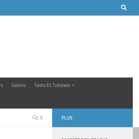
rs
Salons
Tests Et Tutoriels
5
PLUS