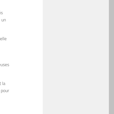
is
u un
elle
reuses
 la
 pour