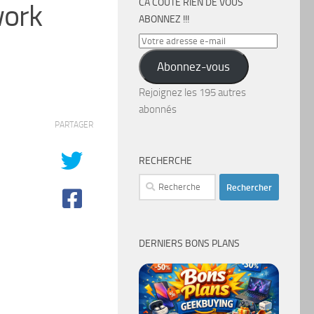
CA COÛTE RIEN DE VOUS
work
ABONNEZ !!!
Votre
adresse
Abonnez-vous
e-
mail
Rejoignez les 195 autres
abonnés
PARTAGER
RECHERCHE
Rechercher :
DERNIERS BONS PLANS