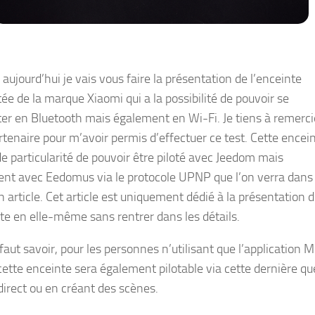
aujourd’hui je vais vous faire la présentation de l’enceinte
ée de la marque Xiaomi qui a la possibilité de pouvoir se
er en Bluetooth mais également en Wi-Fi. Je tiens à remerci
tenaire pour m’avoir permis d’effectuer ce test. Cette encei
de particularité de pouvoir être piloté avec Jeedom mais
nt avec Eedomus via le protocole UPNP que l’on verra dans
 article. Cet article est uniquement dédié à la présentation 
nte en elle-même sans rentrer dans les détails.
 faut savoir, pour les personnes n’utilisant que l’application M
ette enceinte sera également pilotable via cette dernière qu
 direct ou en créant des scènes.