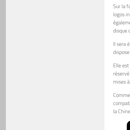
Sur la 
logos i
égaleme
disque 
Il sera 
dispose 
Elle es
réservé 
mises à 
Comme v
compati
la Chine