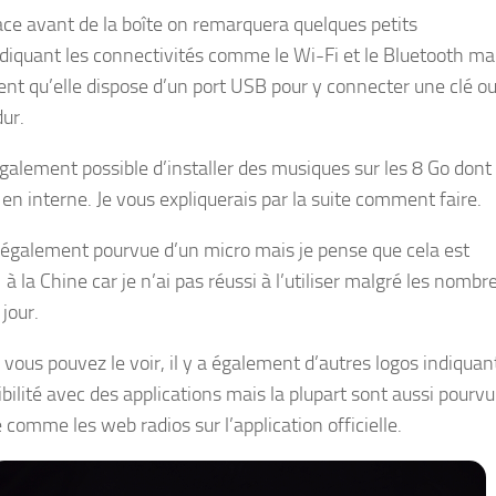
face avant de la boîte on remarquera quelques petits
ndiquant les connectivités comme le Wi-Fi et le Bluetooth ma
nt qu’elle dispose d’un port USB pour y connecter une clé o
dur.
également possible d’installer des musiques sur les 8 Go dont 
en interne. Je vous expliquerais par la suite comment faire.
t également pourvue d’un micro mais je pense que cela est
à la Chine car je n’ai pas réussi à l’utiliser malgré les nomb
jour.
ous pouvez le voir, il y a également d’autres logos indiquant
bilité avec des applications mais la plupart sont aussi pourvu
 comme les web radios sur l’application officielle.