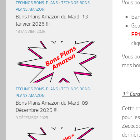
Vous po
TECHNOS BONS-PLANS
/
TECHNOS BONS-
PLANS AMAZON
Ban
Bons Plans Amazon du Mardi 13
Janvier 2026 !!!
Gea
13 JANVIER 2026
FR
cli
Vous po
mes bon
TECHNOS BONS-PLANS
/
TECHNOS BONS-
1° Carac
PLANS AMAZON
Bons Plans Amazon du Mardi 09
Cette e
Décembre 2025 !!!
pour le
9 DÉCEMBRE 2025
Zecocoo
dernièr