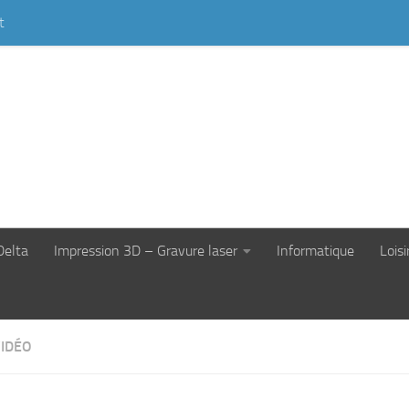
t
Delta
Impression 3D – Gravure laser
Informatique
Loisi
VIDÉO