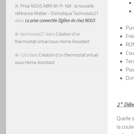
Prise NOUS A8M Wi-Fi 16A : la nouvelle
référence Matter - Domotique Technoseb27
dans
La prise connectée ZigBee de chez NOUS
Pui
technoseb27
dans
Création d’un
Fré
thermostat virtuel sous Home Assistant
ROM
Cou
Cyril
dans
Création d’un thermostat virtuel
Ten
sous Home Assistant
Poi
Dim
2° Débal
Quelle 
la coul