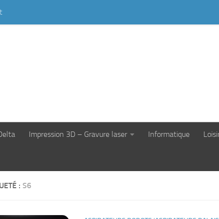
t
Delta
Impression 3D – Gravure laser
Informatique
Loisi
UETÉ :
S6