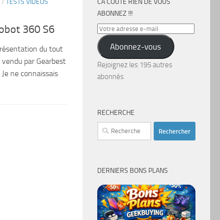
/
TESTS VIDÉOS
CA COÛTE RIEN DE VOUS
ABONNEZ !!!
robot 360 S6
Votre
adresse
Abonnez-vous
présentation du tout
e-
0 vendu par Gearbest
mail
Rejoignez les 195 autres
 Je ne connaissais
abonnés
RECHERCHE
Rechercher :
DERNIERS BONS PLANS