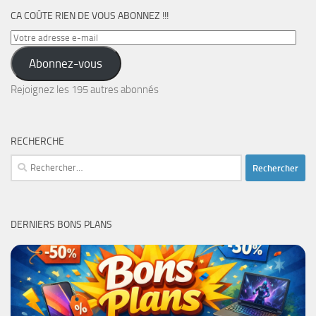
CA COÛTE RIEN DE VOUS ABONNEZ !!!
Votre
adresse
Abonnez-vous
e-
mail
Rejoignez les 195 autres abonnés
RECHERCHE
Rechercher :
DERNIERS BONS PLANS