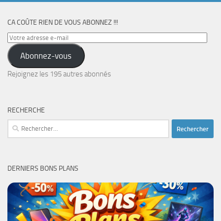
CA COÛTE RIEN DE VOUS ABONNEZ !!!
Votre
adresse
Abonnez-vous
e-
mail
Rejoignez les 195 autres abonnés
RECHERCHE
Rechercher :
DERNIERS BONS PLANS