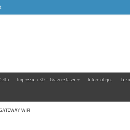
t
Delta
Impression 3D – Gravure laser
Informatique
Loisi
 GATEWAY WIFI