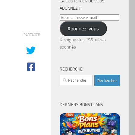
CA COÛTE RIEN DE VOUS
ABONNEZ !!!
Votre
adresse
Abonnez-vous
e-
PARTAGER
mail
Rejoignez les 195 autres
abonnés
RECHERCHE
Rechercher :
DERNIERS BONS PLANS