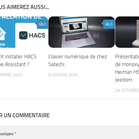
S AIMEREZ AUSSI...
0
3
 installer HACS
Clavier numérique de chez
Présentati
e Assistant ?
Satechi
de monoxy
Heiman H
EMBRE 2025
8 JANVIER 2020
Jeedom
28 OCTOBRE
ER UN COMMENTAIRE
entaire
*