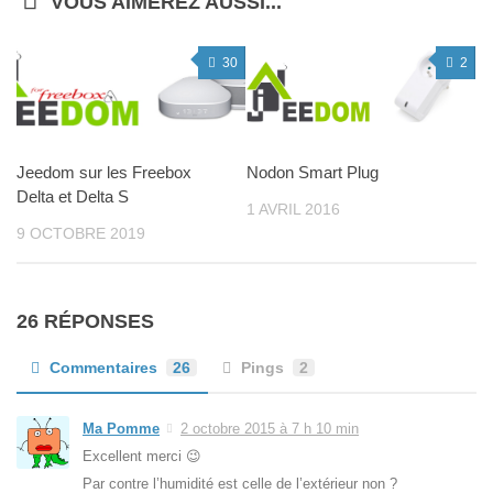
VOUS AIMEREZ AUSSI...
30
2
Jeedom sur les Freebox
Nodon Smart Plug
Delta et Delta S
1 AVRIL 2016
9 OCTOBRE 2019
26 RÉPONSES
Commentaires
26
Pings
2
Ma Pomme
2 octobre 2015 à 7 h 10 min
Excellent merci 😉
Par contre l’humidité est celle de l’extérieur non ?