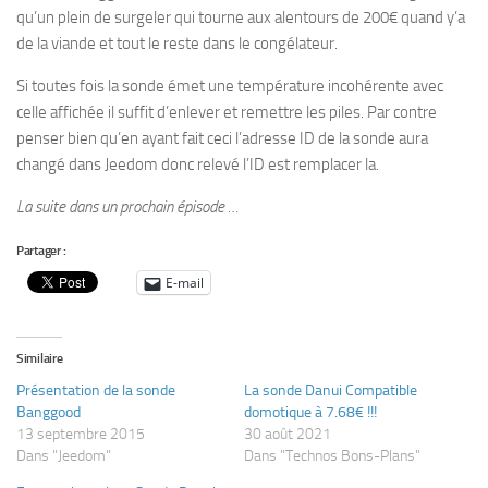
qu’un plein de surgeler qui tourne aux alentours de 200€ quand y’a
de la viande et tout le reste dans le congélateur.
Si toutes fois la sonde émet une température incohérente avec
celle affichée il suffit d’enlever et remettre les piles. Par contre
penser bien qu’en ayant fait ceci l’adresse ID de la sonde aura
changé dans Jeedom donc relevé l’ID est remplacer la.
La suite dans un prochain épisode …
Partager :
E-mail
Similaire
Présentation de la sonde
La sonde Danui Compatible
Banggood
domotique à 7.68€ !!!
13 septembre 2015
30 août 2021
Dans "Jeedom"
Dans "Technos Bons-Plans"