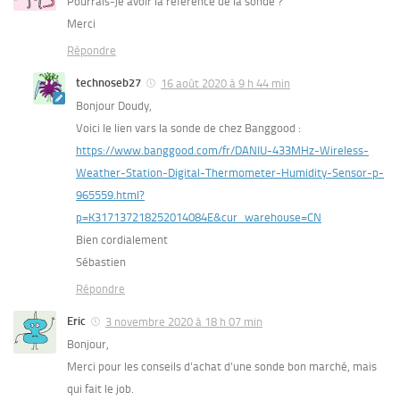
Pourrais-je avoir la référence de la sonde ?
Merci
Répondre
technoseb27
16 août 2020 à 9 h 44 min
Bonjour Doudy,
Voici le lien vars la sonde de chez Banggood :
https://www.banggood.com/fr/DANIU-433MHz-Wireless-
Weather-Station-Digital-Thermometer-Humidity-Sensor-p-
965559.html?
p=K317137218252014084E&cur_warehouse=CN
Bien cordialement
Sébastien
Répondre
Eric
3 novembre 2020 à 18 h 07 min
Bonjour,
Merci pour les conseils d’achat d’une sonde bon marché, mais
qui fait le job.