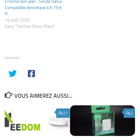
Enorme bon plan : Sonde Danui
Compatible domotique à 6.75 €
!!!
16 août 2020
Dans "Technos Bons-Plans"
PARTAGER
VOUS AIMEREZ AUSSI...
21
2