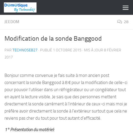
Skip to content
JEEDOM
28
Modification de la sonde Banggood
PAR
TECHNOSEB27
· PUBLIÉ
1 OCTOBRE 2015
· MIS À JOUR
8 FÉVRIER
2017
Bonjour comme convenue je fais suite à mon ancien post
concernant la sonde Banggood à 8 € pour la modification de celle-ci
pour pouvoir l’utiliser dans un réfrigérateur ou un congélateur tout
en ayant la lecture visible. Je sais que des personnes mettent
directement la sonde carrément à l’intérieur de ceux-ci mais moi je
préfère avoir directement la sonde à l’extérieur surtout que cela ne
reviens pas cher du tout pour tout autant d’efficacité.
1° Présentation du matériel: