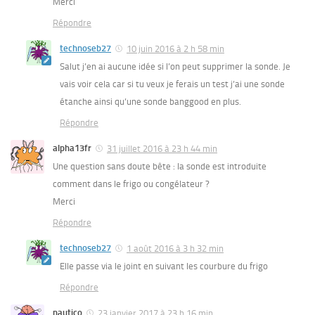
Merci
Répondre
technoseb27
10 juin 2016 à 2 h 58 min
Salut j’en ai aucune idée si l’on peut supprimer la sonde. Je
vais voir cela car si tu veux je ferais un test j’ai une sonde
étanche ainsi qu’une sonde banggood en plus.
Répondre
alpha13fr
31 juillet 2016 à 23 h 44 min
Une question sans doute bête : la sonde est introduite
comment dans le frigo ou congélateur ?
Merci
Répondre
technoseb27
1 août 2016 à 3 h 32 min
Elle passe via le joint en suivant les courbure du frigo
Répondre
nautico
23 janvier 2017 à 23 h 16 min