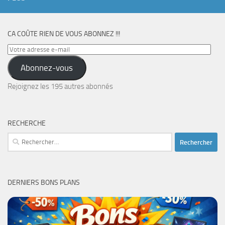
CA COÛTE RIEN DE VOUS ABONNEZ !!!
Votre
adresse
Abonnez-vous
e-
mail
Rejoignez les 195 autres abonnés
RECHERCHE
Rechercher :
DERNIERS BONS PLANS