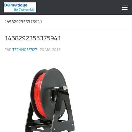
Skip to content
1458292355375941
1458292355375941
PAR
TECHNOSEB27
·
20 MAI 2016