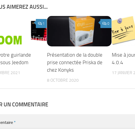
S AIMEREZ AUSSI...
1
0
votre guirlande
Présentation de la double
Mise à jou
 sous Jeedom
prise connectée Priska de
4.0.4
chez Konyks
MBRE 2021
17 JANVIER 
8 OCTOBRE 2020
ER UN COMMENTAIRE
entaire
*