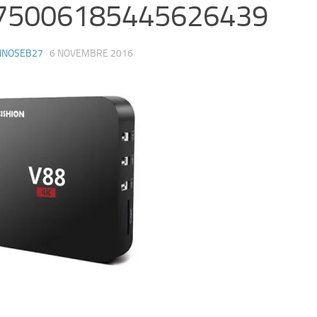
75006185445626439
HNOSEB27
·
6 NOVEMBRE 2016