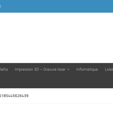
t
Delta
Impression 3D – Gravure laser
Informatique
Loisi
6185445626439