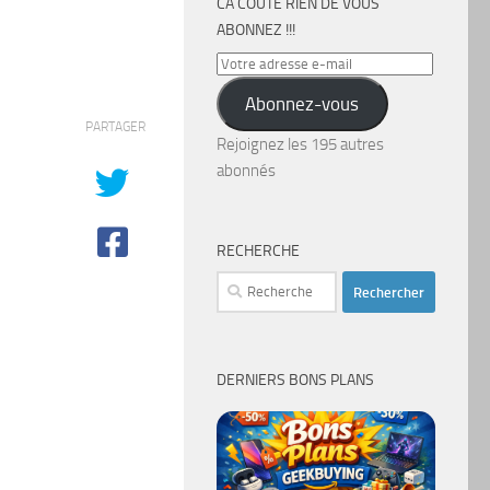
CA COÛTE RIEN DE VOUS
ABONNEZ !!!
Votre
adresse
Abonnez-vous
e-
PARTAGER
mail
Rejoignez les 195 autres
abonnés
RECHERCHE
Rechercher :
DERNIERS BONS PLANS