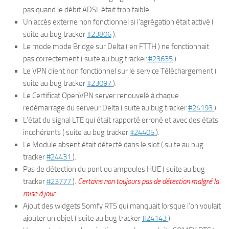
pas quand le débit ADSL était trop faible.
Un accès externe non fonctionnel si l’agrégation était activé (
suite au bug tracker
#23806
).
Le mode mode Bridge sur Delta ( en FTTH ) ne fonctionnait
pas correctement ( suite au bug tracker
#23635
).
Le VPN client non fonctionnel sur le service Téléchargement (
suite au bug tracker
#23097
).
Le Certificat OpenVPN server renouvelé à chaque
redémarrage du serveur Delta ( suite au bug tracker
#24193
).
L’état du signal LTE qui était rapporté erroné et avec des états
incohérents ( suite au bug tracker
#24405
).
Le Module absent était détecté dans le slot ( suite au bug
tracker
#24431
).
Pas de détection du pont ou ampoules HUE ( suite au bug
tracker
#23777
).
Certains non toujours pas de détection malgré la
mise à jour.
Ajout des widgets Somfy RTS qui manquait lorsque l’on voulait
ajouter un objet ( suite au bug tracker
#24143
).