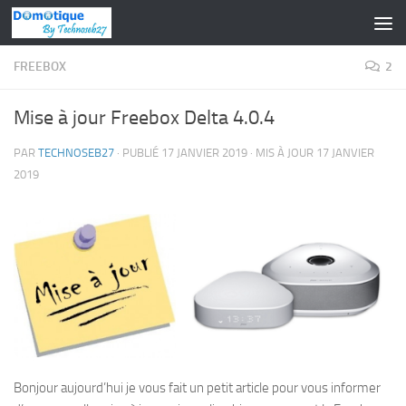
Skip to content
FREEBOX
2
Mise à jour Freebox Delta 4.0.4
PAR
TECHNOSEB27
· PUBLIÉ
17 JANVIER 2019
· MIS À JOUR
17 JANVIER
2019
Bonjour aujourd’hui je vous fait un petit article pour vous informer