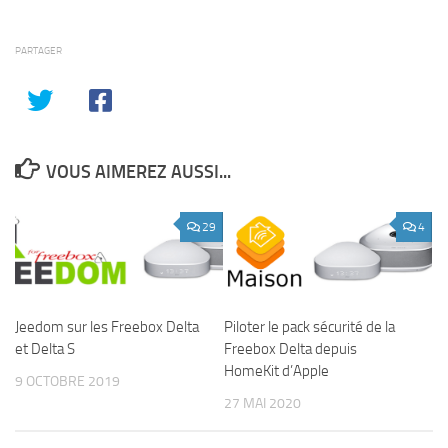
PARTAGER
VOUS AIMEREZ AUSSI...
29
4
Jeedom sur les Freebox Delta
Piloter le pack sécurité de la
et Delta S
Freebox Delta depuis
HomeKit d’Apple
9 OCTOBRE 2019
27 MAI 2020