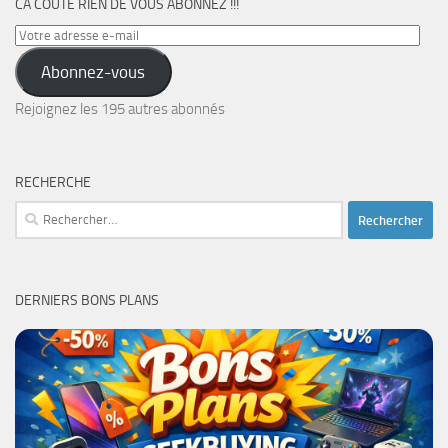
CA COÛTE RIEN DE VOUS ABONNEZ !!!
Votre
adresse
Abonnez-vous
e-
mail
Rejoignez les 195 autres abonnés
RECHERCHE
Rechercher :
DERNIERS BONS PLANS