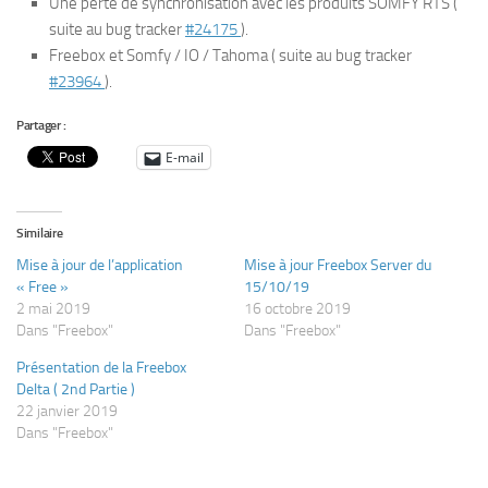
Une perte de synchronisation avec les produits SOMFY RTS (
suite au bug tracker
#24175
).
Freebox et Somfy / IO / Tahoma ( suite au bug tracker
#23964
).
Partager :
E-mail
Similaire
Mise à jour de l’application
Mise à jour Freebox Server du
« Free »
15/10/19
2 mai 2019
16 octobre 2019
Dans "Freebox"
Dans "Freebox"
Présentation de la Freebox
Delta ( 2nd Partie )
22 janvier 2019
Dans "Freebox"