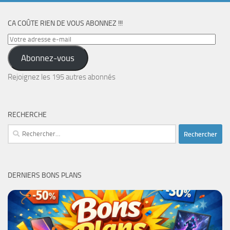
CA COÛTE RIEN DE VOUS ABONNEZ !!!
Votre
adresse
Abonnez-vous
e-
mail
Rejoignez les 195 autres abonnés
RECHERCHE
Rechercher :
DERNIERS BONS PLANS