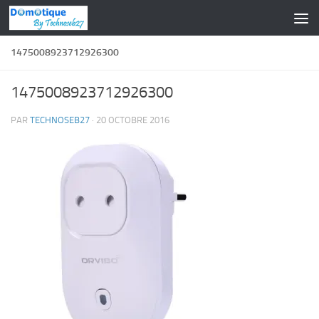
Skip to content
1475008923712926300
1475008923712926300
PAR
TECHNOSEB27
·
20 OCTOBRE 2016