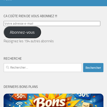
CA COÛTE RIEN DE VOUS ABONNEZ !!!
Votre
adresse
Abonnez-vous
e-
mail
Rejoignez les 194 autres abonnés
RECHERCHE
Rechercher :
DERNIERS BONS PLANS