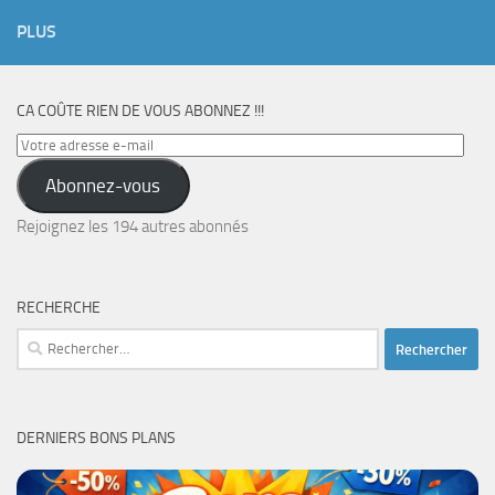
PLUS
CA COÛTE RIEN DE VOUS ABONNEZ !!!
Votre
adresse
Abonnez-vous
e-
mail
Rejoignez les 194 autres abonnés
RECHERCHE
Rechercher :
DERNIERS BONS PLANS