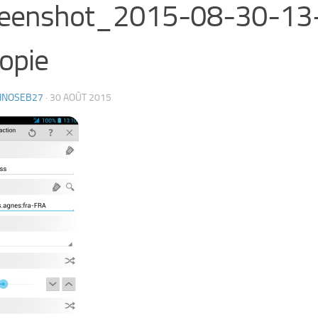
reenshot_2015-08-30-13
opie
HNOSEB27
·
30 AOÛT 2015