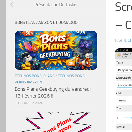
Sc
Présentation De Tasker
– C
BONS PLAN AMAZON ET DOMADOO
PAR
TEC
TECHNOS BONS-PLANS
/
TECHNOS BONS-
PLANS AMAZON
Bons Plans Geekbuying du Vendredi
13 Février 2026 !!!
13 FÉVRIER 2026