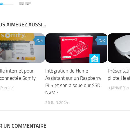
S AIMEREZ AUSSI...
4
0
le internet pour
Intégration de Home
Présentati
 connectée Somfy
Assistant sur un Raspberry
pilote Hea
Pi 5 et son disque dur SSD
ER 2017
9 JANVIER 2
NVMe
26 JUIN 2024
ER UN COMMENTAIRE