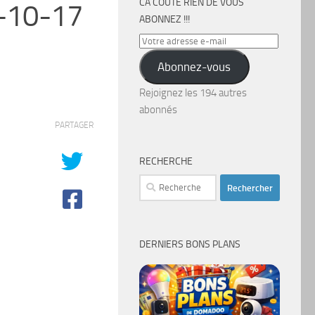
CA COÛTE RIEN DE VOUS
-10-17
ABONNEZ !!!
Votre
adresse
Abonnez-vous
e-
mail
Rejoignez les 194 autres
abonnés
PARTAGER
RECHERCHE
Rechercher :
DERNIERS BONS PLANS