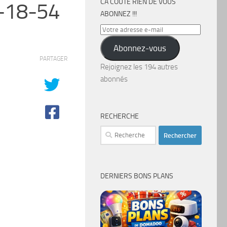
CA COÛTE RIEN DE VOUS
-18-54
ABONNEZ !!!
Votre
adresse
Abonnez-vous
e-
PARTAGER
mail
Rejoignez les 194 autres
abonnés
RECHERCHE
Rechercher :
DERNIERS BONS PLANS