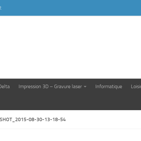
t
Delta
Impression 3D – Gravure laser
Informatique
Loisi
SHOT_2015-08-30-13-18-54