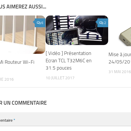
S AIMEREZ AUSSI...
6
2
[ Vidéo ] Présentation
Mise à jo
Ecran TCL T32M6C en
24/05/20
Mi Routeur Wi-Fi
31.5 pouces
31 MAI 2016
10 JUILLET 2017
RE 2016
ER UN COMMENTAIRE
entaire
*