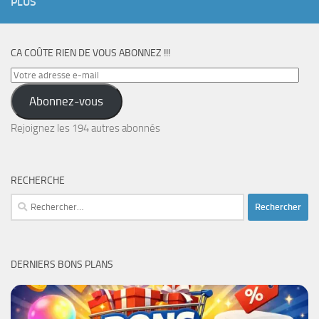
PLUS
CA COÛTE RIEN DE VOUS ABONNEZ !!!
Votre
adresse
Abonnez-vous
e-
mail
Rejoignez les 194 autres abonnés
RECHERCHE
Rechercher :
DERNIERS BONS PLANS