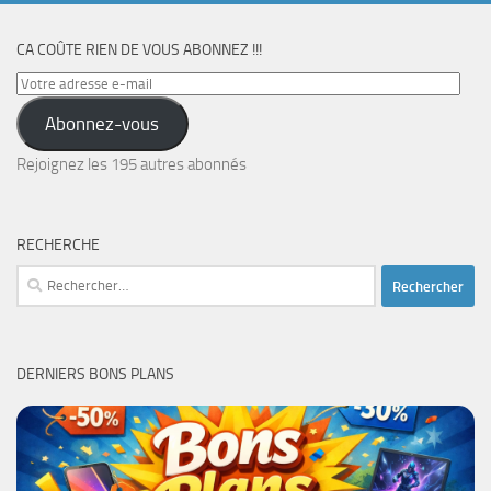
CA COÛTE RIEN DE VOUS ABONNEZ !!!
Votre
adresse
Abonnez-vous
e-
mail
Rejoignez les 195 autres abonnés
RECHERCHE
Rechercher :
DERNIERS BONS PLANS