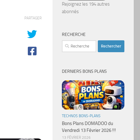
mail
Rejoignez les 194 autres
abonnés
PARTAGER
RECHERCHE
Rechercher :
DERNIERS BONS PLANS
TECHNOS BONS-PLANS
Bons Plans DOMADOO du
Vendredi 13 Février 2026 !!!
13 FÉVRIER 2026