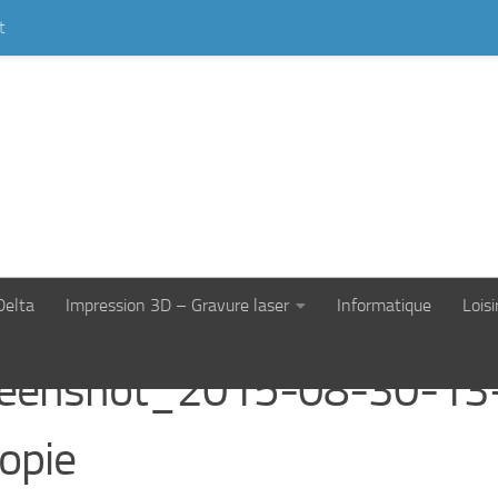
t
SHOT_2015-08-30-13-18-54 – COPIE
Delta
Impression 3D – Gravure laser
Informatique
Loisi
reenshot_2015-08-30-13
opie