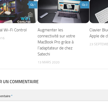
1
0
l Wi-Fi Control
Augmenter les
Clavier Bl
connectivité sur votre
Apple de c
016
MacBook Pro grâce à
23 SEPTEMB
l’adaptateur de chez
Satechi
13 MARS 2020
ER UN COMMENTAIRE
entaire
*