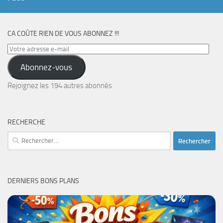
CA COÛTE RIEN DE VOUS ABONNEZ !!!
Votre
adresse
Abonnez-vous
e-
mail
Rejoignez les 194 autres abonnés
RECHERCHE
Rechercher :
DERNIERS BONS PLANS