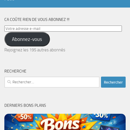
CA COÛTE RIEN DE VOUS ABONNEZ !!!
Votre
adresse
Abonnez-vous
e-
mail
Rejoignez les 195 autres abonnés
RECHERCHE
Rechercher :
DERNIERS BONS PLANS