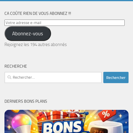
CA COÛTE RIEN DE VOUS ABONNEZ !!!
Votre
adresse
Abonnez-vous
e-
mail
Rejoignez les 194 autres abonnés
RECHERCHE
Rechercher :
DERNIERS BONS PLANS