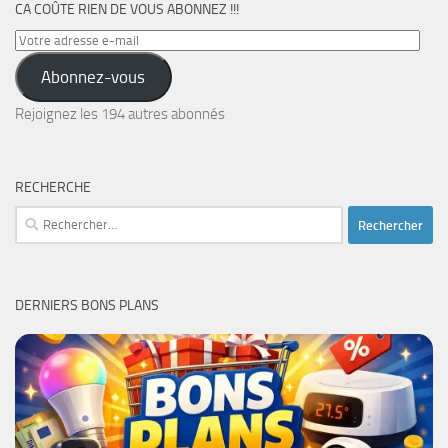
CA COÛTE RIEN DE VOUS ABONNEZ !!!
Votre
adresse
Abonnez-vous
e-
mail
Rejoignez les 194 autres abonnés
RECHERCHE
Rechercher :
DERNIERS BONS PLANS