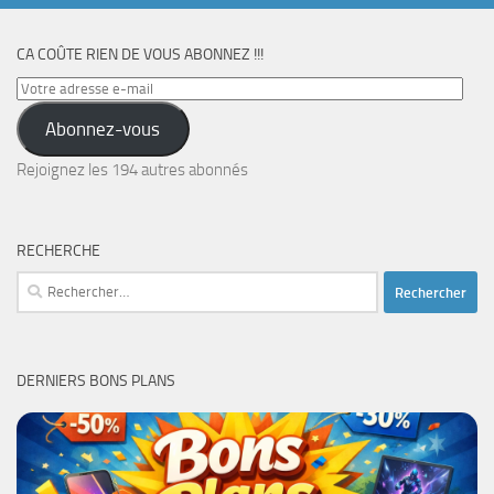
CA COÛTE RIEN DE VOUS ABONNEZ !!!
Votre
adresse
Abonnez-vous
e-
mail
Rejoignez les 194 autres abonnés
RECHERCHE
Rechercher :
DERNIERS BONS PLANS