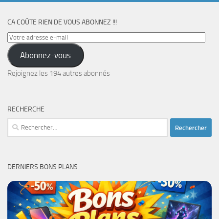
CA COÛTE RIEN DE VOUS ABONNEZ !!!
Votre
adresse
Abonnez-vous
e-
mail
Rejoignez les 194 autres abonnés
RECHERCHE
Rechercher :
DERNIERS BONS PLANS