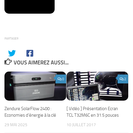
PARTAGER
VOUS AIMEREZ AUSSI...
0
2
Zendure SolarFlow 2400 :
[ Vidéo ] Présentation Ecran
Economies d’énergie à la clé
TCL T32M6C en 31.5 pouces
29 MAI 2025
10 JUILLET 2017