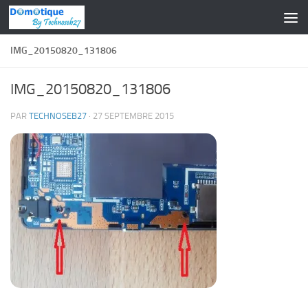
Skip to content
IMG_20150820_131806
IMG_20150820_131806
PAR
TECHNOSEB27
·
27 SEPTEMBRE 2015