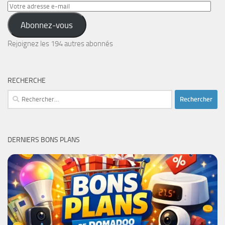
Votre
adresse
Abonnez-vous
e-
mail
Rejoignez les 194 autres abonnés
RECHERCHE
Rechercher :
DERNIERS BONS PLANS