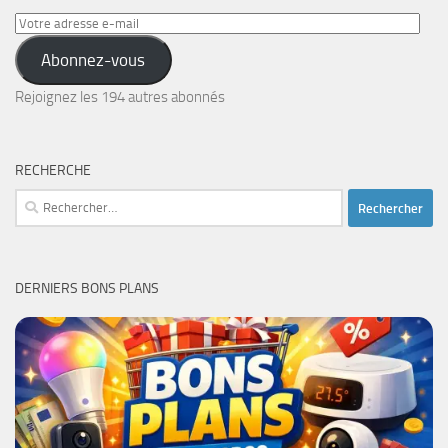
Votre
adresse
Abonnez-vous
e-
mail
Rejoignez les 194 autres abonnés
RECHERCHE
Rechercher :
DERNIERS BONS PLANS