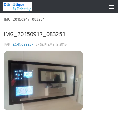
Skip to content
IMG_20150917_083251
IMG_20150917_083251
PAR
TECHNOSEB27
·
27 SEPTEMBRE 2015