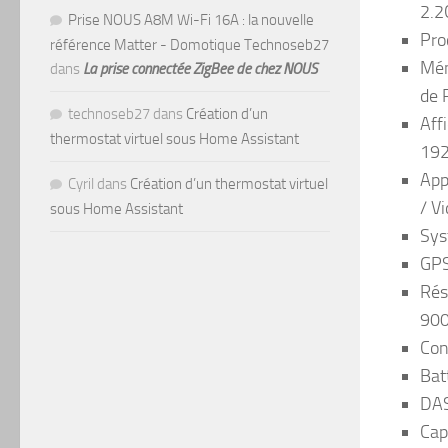
2.2
Prise NOUS A8M Wi-Fi 16A : la nouvelle
Pro
référence Matter - Domotique Technoseb27
Mém
dans
La prise connectée ZigBee de chez NOUS
de
technoseb27
dans
Création d’un
Aff
thermostat virtuel sous Home Assistant
192
App
Cyril
dans
Création d’un thermostat virtuel
/ V
sous Home Assistant
Sys
GPS
Rés
900
Con
Bat
DAS
Cap