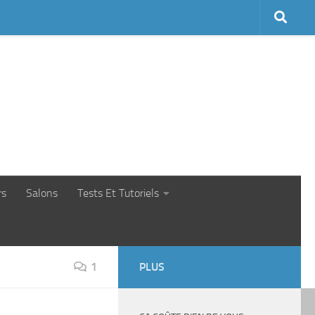
rs
Salons
Tests Et Tutoriels
1
PLUS