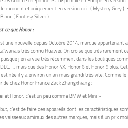
le 28 Aout ce téléphone est disponible en Europe en version
 le moment et uniquement en version noir ( Mystery Grey ) e
Blanc ( Fantasy Silver ).
st-ce que Honor :
st une nouvelle depuis Octobre 2014, marque appartenant 
taïwanais très connu Huawei. On croise que très rarement c
puisque j’en ai vue très récemment dans les boutiques co
LDLC, … mais que des Honor 4X, Honor 6 et Honor 6 plus. Cet
est née il y a environ un an mais grandi très vite. Comme le d
ur de chez Honor France Zack Zhangxhiang :
i et Honor, c’est un peu comme BMW et Mini »
but, c’est de faire des appareils dont les caractéristiques son
des vaisseaux amiraux des autres marques, mais à un prix mo