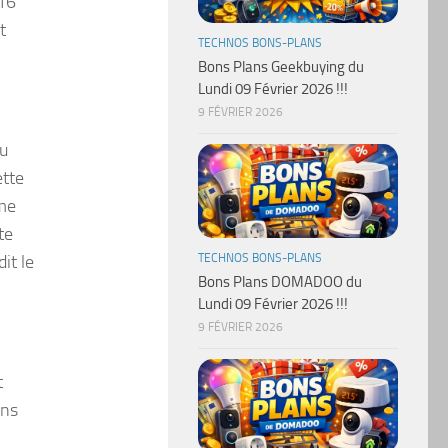
 16
t
TECHNOS BONS-PLANS
Bons Plans Geekbuying du
Lundi 09 Février 2026 !!!
9 FÉVRIER 2026
au
ette
mme
te
TECHNOS BONS-PLANS
it le
Bons Plans DOMADOO du
Lundi 09 Février 2026 !!!
9 FÉVRIER 2026
t
ins