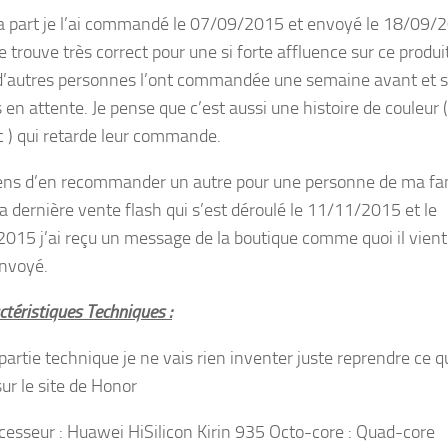
 part je l’ai commandé le 07/09/2015 et envoyé le 18/09/
e trouve très correct pour une si forte affluence sur ce produi
d’autres personnes l’ont commandée une semaine avant et 
 en attente. Je pense que c’est aussi une histoire de couleur (
c ) qui retarde leur commande.
iens d’en recommander un autre pour une personne de ma fa
la dernière vente flash qui s’est déroulé le 11/11/2015 et le
015 j’ai reçu un message de la boutique comme quoi il vient
envoyé.
téristiques Techniques :
partie technique je ne vais rien inventer juste reprendre ce q
ur le site de Honor
cesseur : Huawei HiSilicon Kirin 935 Octo-core : Quad-core