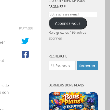
CA COÛTE RIEN DE VOUS
ABONNEZ !!!
Votre
adresse
Abonnez-vous
e-
PARTAGER
mail
Rejoignez les 195 autres
abonnés
ver
RECHERCHE
eut
Rechercher :
ns de
DERNIERS BONS PLANS
e son