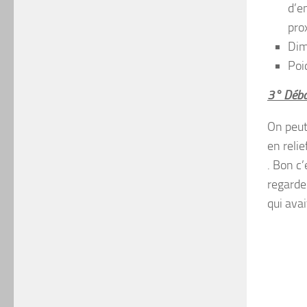
d’e
pro
Dim
Poi
3° Déba
On peut
en relie
. Bon c
regarde
qui ava