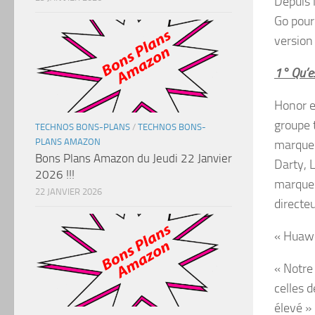
Depuis 
Go pour
version 
1° Qu’e
Honor e
groupe 
TECHNOS BONS-PLANS
/
TECHNOS BONS-
PLANS AMAZON
marque 
Bons Plans Amazon du Jeudi 22 Janvier
Darty, 
2026 !!!
marque 
22 JANVIER 2026
directe
« Huawe
« Notre 
celles 
élevé »