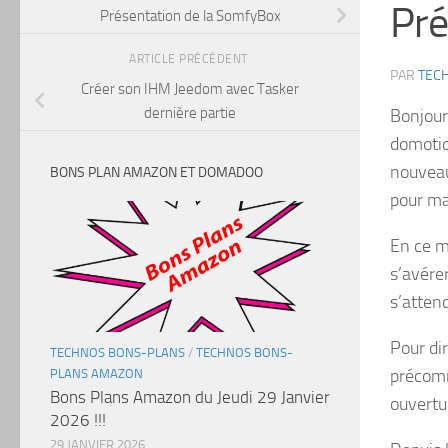
Pré
Présentation de la SomfyBox
ARTICLE PRÉCÉDENT
PAR
TEC
Créer son IHM Jeedom avec Tasker
dernière partie
Bonjour
domotiq
nouveau
BONS PLAN AMAZON ET DOMADOO
pour ma
En ce m
s’avére
s’atten
Pour dir
TECHNOS BONS-PLANS
/
TECHNOS BONS-
précomm
PLANS AMAZON
Bons Plans Amazon du Jeudi 29 Janvier
ouvertu
2026 !!!
29 JANVIER 2026