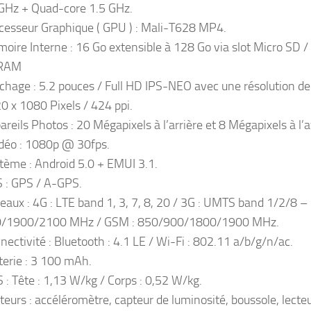
GHz + Quad-core 1.5 GHz.
cesseur Graphique ( GPU ) : Mali-T628 MP4.
oire Interne : 16 Go extensible à 128 Go via slot Micro SD /
 RAM
ichage : 5.2 pouces / Full HD IPS-NEO avec une résolution de
0 x 1080 Pixels / 424 ppi.
areils Photos : 20 Mégapixels à l’arrière et 8 Mégapixels à l’
idéo : 1080p @ 30fps.
tème : Android 5.0 + EMUI 3.1.
 : GPS / A-GPS.
eaux : 4G : LTE band 1, 3, 7, 8, 20 / 3G : UMTS band 1/2/8 –
/1900/2100 MHz / GSM : 850/900/1800/1900 MHz.
nectivité : Bluetooth : 4.1 LE / Wi-Fi : 802.11 a/b/g/n/ac.
terie : 3 100 mAh.
 : Tête : 1,13 W/kg / Corps : 0,52 W/kg.
teurs : accéléromètre, capteur de luminosité, boussole, lecte