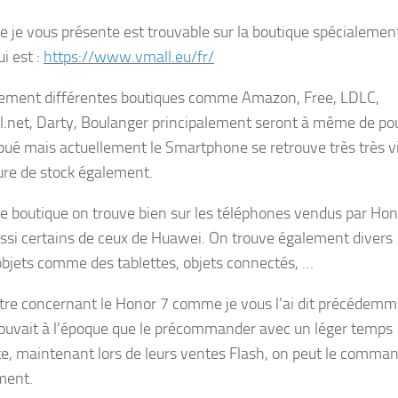
ue je vous présente est trouvable sur la boutique spécialemen
i est :
https://www.vmall.eu/fr/
ment différentes boutiques comme Amazon, Free, LDLC,
l.net, Darty, Boulanger principalement seront à même de po
ribué mais actuellement le Smartphone se retrouve très très v
ure de stock également.
te boutique on trouve bien sur les téléphones vendus par Hon
ssi certains de ceux de Huawei. On trouve également divers
objets comme des tablettes, objets connectés, …
tre concernant le Honor 7 comme je vous l’ai dit précédemm
ouvait à l’époque que le précommander avec un léger temps
te, maintenant lors de leurs ventes Flash, on peut le comma
ment.