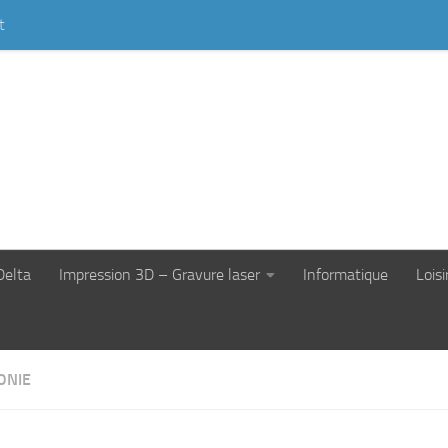
t
Delta
Impression 3D – Gravure laser
Informatique
Loisi
ONIE