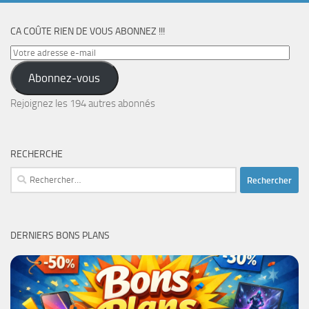
CA COÛTE RIEN DE VOUS ABONNEZ !!!
Votre
adresse
Abonnez-vous
e-
mail
Rejoignez les 194 autres abonnés
RECHERCHE
Rechercher :
DERNIERS BONS PLANS