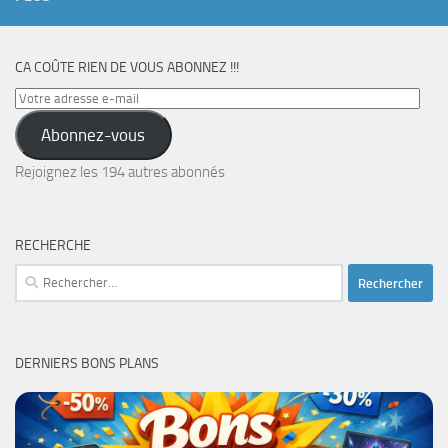
CA COÛTE RIEN DE VOUS ABONNEZ !!!
Votre
adresse
Abonnez-vous
e-
mail
Rejoignez les 194 autres abonnés
RECHERCHE
Rechercher :
DERNIERS BONS PLANS