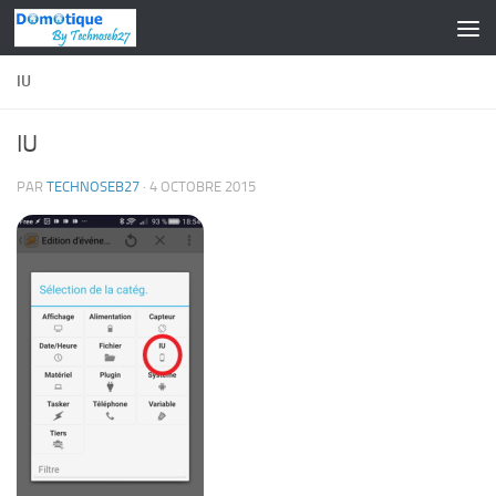
Skip to content
IU
IU
PAR
TECHNOSEB27
·
4 OCTOBRE 2015