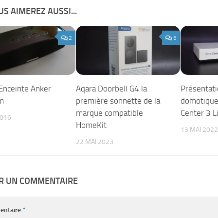
S AIMEREZ AUSSI...
2
5
 Enceinte Anker
Aqara Doorbell G4 la
Présentati
m
première sonnette de la
domotique
marque compatible
Center 3 L
2016
HomeKit
13 MAI 2022
22 MAI 2023
ER UN COMMENTAIRE
entaire
*