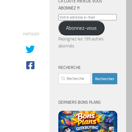
CA COÛTE RIEN DE VOUS
ABONNEZ !!!
Votre
adresse
Abonnez-vous
e-
PARTAGER
mail
Rejoignez les 195 autres
abonnés
RECHERCHE
Rechercher :
DERNIERS BONS PLANS