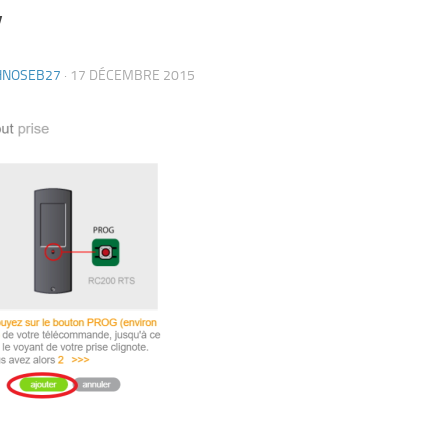
v
HNOSEB27
·
17 DÉCEMBRE 2015