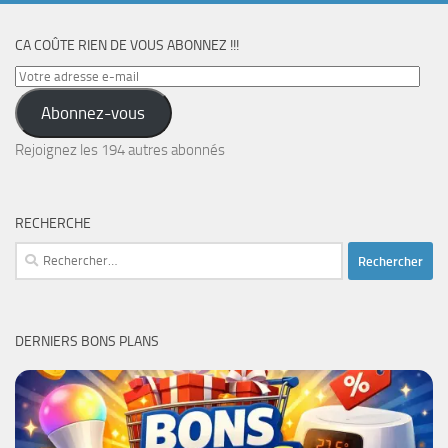
CA COÛTE RIEN DE VOUS ABONNEZ !!!
Votre
adresse
Abonnez-vous
e-
mail
Rejoignez les 194 autres abonnés
RECHERCHE
Rechercher :
DERNIERS BONS PLANS