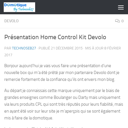
Skip to content
DEVOLO
0
Présentation Home Control Kit Devolo
PAR
TECHNOSEB27
· PUBLIÉ
21 DÉCEMBRE 2015
· MIS À JOUR
8 FÉVRIER
2017
Bonjour aujourd’hui je vais vous faire une présentation d’une
nouvelle box qui m’a été prêté par mon partenaire Devolo dont je
remercie fortement de la confiance qu’ils ont envers mon blog.
Au départ je connaissais cette marque uniquement par le biais de
grandes enseignes comme Boulanger ou Darty mais uniquement
via leurs produits CPL qui sont très réputés pour leurs fiabilité, mais
en ayant été voir sur leur site je m’aperçois qui se sont également
mis à faire de la domotique.