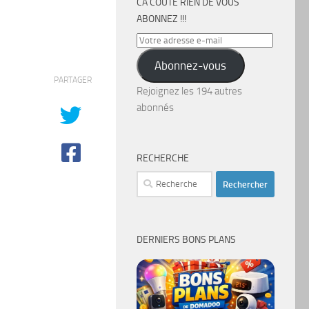
CA COÛTE RIEN DE VOUS
ABONNEZ !!!
Votre
adresse
Abonnez-vous
e-
PARTAGER
mail
Rejoignez les 194 autres
abonnés
RECHERCHE
Rechercher :
DERNIERS BONS PLANS