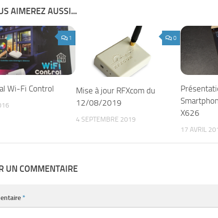
S AIMEREZ AUSSI...
1
0
l Wi-Fi Control
Présentati
Mise à jour RFXcom du
Smartphon
12/08/2019
016
X626
4 SEPTEMBRE 2019
17 AVRIL 20
ER UN COMMENTAIRE
entaire
*