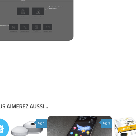
S AIMEREZ AUSSI...
1
1