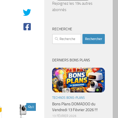
mail
Rejoignez les 194 autres
abonnés
RECHERCHE
Rechercher :
DERNIERS BONS PLANS
TECHNOS BONS-PLANS
Bons Plans DOMADOO du
0
Vendredi 13 Février 2026 !!!
13 FÉVRIER 2026