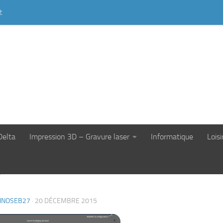
t
Delta
Impression 3D – Gravure laser
Informatique
Loisi
v
HNOSEB27
·
20 DÉCEMBRE 2015