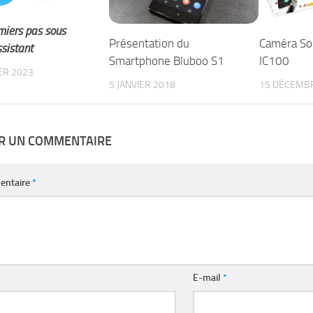
iers pas sous
Présentation du
Caméra So
sistant
Smartphone Bluboo S1
IC100
ER 2023
5 JANVIER 2018
15 DÉCEMB
ER UN COMMENTAIRE
entaire
*
E-mail
*