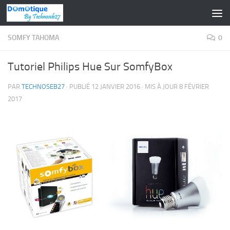
Skip to content
SOMFY TAHOMA
0
Tutoriel Philips Hue Sur SomfyBox
PAR
TECHNOSEB27
· PUBLIÉ
12 JANVIER 2016
· MIS À JOUR
8 FÉVRIER
2017