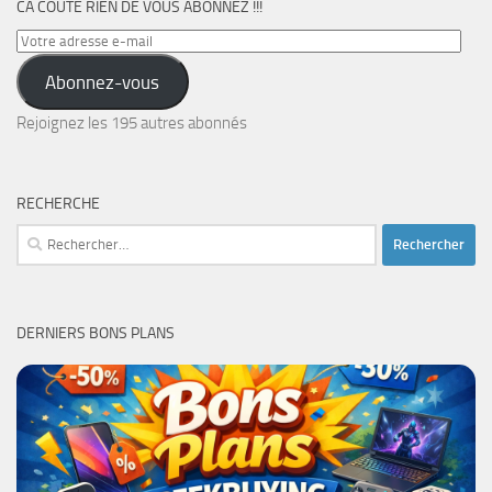
CA COÛTE RIEN DE VOUS ABONNEZ !!!
Votre
adresse
Abonnez-vous
e-
mail
Rejoignez les 195 autres abonnés
RECHERCHE
Rechercher :
DERNIERS BONS PLANS