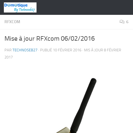
Skip to content
RFXCOM
6
Mise à jour RFXcom 06/02/2016
PAR
TECHNOSEB27
· PUBLIÉ
10 FÉVRIER 2016
· MIS À JOUR
8 FÉVRIER
2017