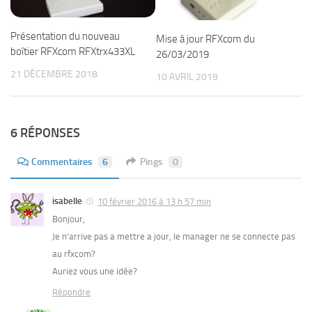
Présentation du nouveau
Mise à jour RFXcom du
boîtier RFXcom RFXtrx433XL
26/03/2019
21 DÉCEMBRE 2018
10 AVRIL 2019
6 RÉPONSES
Commentaires
6
Pings
0
isabelle
10 février 2016 à 13 h 57 min
Bonjour,
Je n’arrive pas a mettre a jour, le manager ne se connecte pas
au rfxcom?
Auriez vous une idée?
Répondre