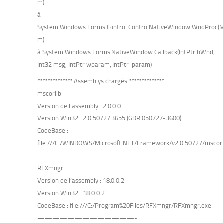
m)
à
System.Windows.Forms.Control.ControlNativeWindow.WndProc(
m)
à System.Windows.Forms.NativeWindow.Callback(IntPtr hWnd,
Int32 msg, IntPtr wparam, IntPtr lparam)
************** Assemblys chargés **************
mscorlib
Version de l’assembly : 2.0.0.0
Version Win32 : 2.0.50727.3655 (GDR.050727-3600)
CodeBase :
file:///C:/WINDOWS/Microsoft.NET/Framework/v2.0.50727/mscorli
—————————————-
RFXmngr
Version de l’assembly : 18.0.0.2
Version Win32 : 18.0.0.2
CodeBase : file:///C:/Program%20Files/RFXmngr/RFXmngr.exe
—————————————-