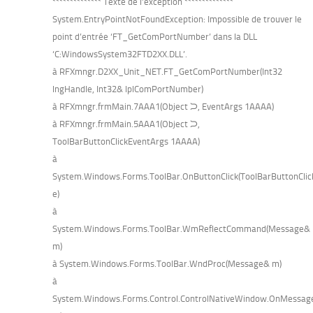
************** Texte de l’exception **************
System.EntryPointNotFoundException: Impossible de trouver le
point d’entrée ‘FT_GetComPortNumber’ dans la DLL
‘C:WindowsSystem32FTD2XX.DLL’.
à RFXmngr.D2XX_Unit_NET.FT_GetComPortNumber(Int32
lngHandle, Int32& lplComPortNumber)
à RFXmngr.frmMain.7AAA1(Object ᙂ, EventArgs 1AAAA)
à RFXmngr.frmMain.5AAA1(Object ᙂ,
ToolBarButtonClickEventArgs 1AAAA)
à
System.Windows.Forms.ToolBar.OnButtonClick(ToolBarButtonClic
e)
à
System.Windows.Forms.ToolBar.WmReflectCommand(Message&
m)
à System.Windows.Forms.ToolBar.WndProc(Message& m)
à
System.Windows.Forms.Control.ControlNativeWindow.OnMessa