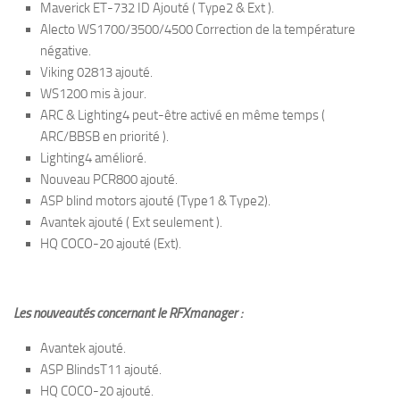
Maverick ET-732 ID Ajouté ( Type2 & Ext ).
Alecto WS1700/3500/4500 Correction de la température
négative.
Viking 02813 ajouté.
WS1200 mis à jour.
ARC & Lighting4 peut-être activé en même temps (
ARC/BBSB en priorité ).
Lighting4 amélioré.
Nouveau PCR800 ajouté.
ASP blind motors ajouté (Type1 & Type2).
Avantek ajouté ( Ext seulement ).
HQ COCO-20 ajouté (Ext).
Les nouveautés concernant le RFXmanager :
Avantek ajouté.
ASP BlindsT11 ajouté.
HQ COCO-20 ajouté.