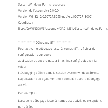
System.Windows.Forms.resources
Version de l’assembly : 2.0.0.0
Version Win32 : 2.0.50727.3053 (netfxsp.050727-3000)
CodeBase :
file:///C:/WINDOWS/assembly/GAC_MSIL/System.Windows.Forms.
—————————————-
************** Débogage JIT **************
Pour activer le débogage juste-à-temps (JIT), le fichier de
configuration pour cette
application ou cet ordinateur (machine.config) doit avoir la
valeur
jitDebugging définie dans la section system.windows.forms.
L’application doit également être compilée avec le débogage
activé.
Par exemple :
Lorsque le débogage juste-à-temps est activé, les exceptions
non gérées