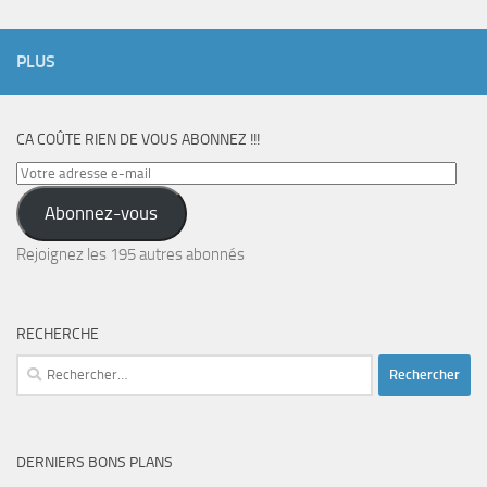
PLUS
CA COÛTE RIEN DE VOUS ABONNEZ !!!
Votre
adresse
Abonnez-vous
e-
mail
Rejoignez les 195 autres abonnés
RECHERCHE
Rechercher :
DERNIERS BONS PLANS