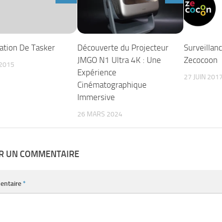
ation De Tasker
Découverte du Projecteur
Surveillan
JMGO N1 Ultra 4K : Une
Zecocoon
2015
Expérience
27 JUIN 201
Cinématographique
Immersive
26 MARS 2024
ER UN COMMENTAIRE
entaire
*