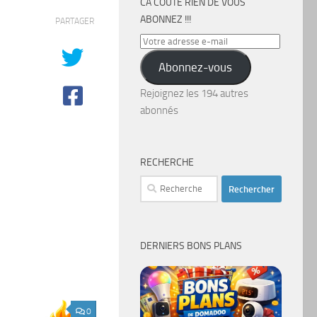
CA COÛTE RIEN DE VOUS
ABONNEZ !!!
PARTAGER
Votre
adresse
Abonnez-vous
e-
mail
Rejoignez les 194 autres
abonnés
RECHERCHE
Rechercher :
DERNIERS BONS PLANS
0