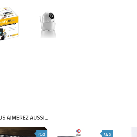
S AIMEREZ AUSSI...
2
0