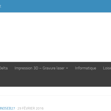
t
Delta
Impression 3D – Gravure laser
Informatique
Loisi
HNOSEB27
·
29 FÉVRIER 2016