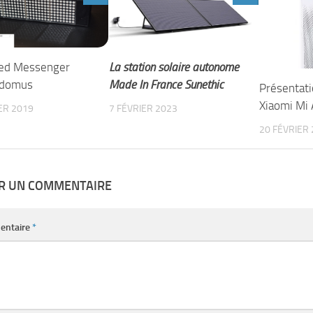
Led Messenger
La station solaire autonome
edomus
Made In France Sunethic
Présentat
Xiaomi Mi A
ER 2019
7 FÉVRIER 2023
20 FÉVRIER
ER UN COMMENTAIRE
entaire
*