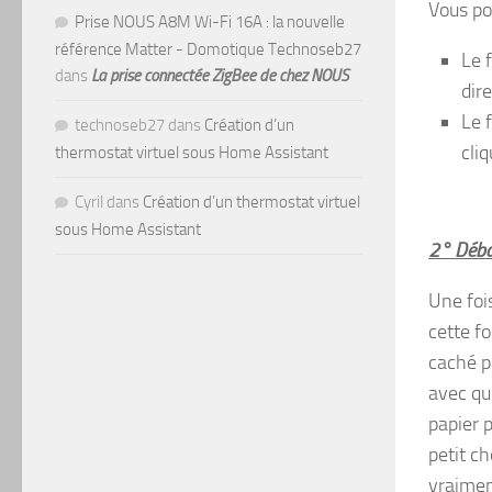
Vous po
Prise NOUS A8M Wi-Fi 16A : la nouvelle
référence Matter - Domotique Technoseb27
Le 
dans
La prise connectée ZigBee de chez NOUS
dir
Le 
technoseb27
dans
Création d’un
cli
thermostat virtuel sous Home Assistant
Cyril
dans
Création d’un thermostat virtuel
sous Home Assistant
2° Débal
Une foi
cette f
caché p
avec qu
papier 
petit ch
vraiment