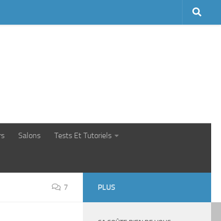
rs
Salons
Tests Et Tutoriels
7
PLUS