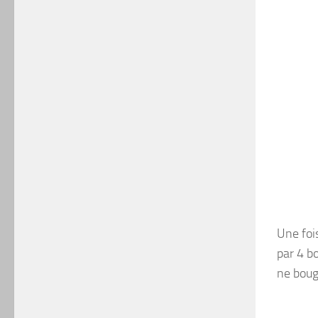
Une fois
par 4 b
ne boug