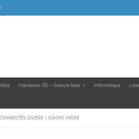
t
Delta
Impression 3D – Gravure laser
Informatique
Loisi
 CONNECTÉS DIVERS
/
XIAOMI HOME