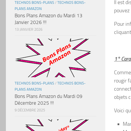
Il est d
TECHNOS BONS-PLANS
/
TECHNOS BONS-
PLANS AMAZON
pouvez 
Bons Plans Amazon du Mardi 13
Janvier 2026 !!!
Pour in
13 JANVIER 2026
cliquan
1° Carac
Comme vo
rougir f
TECHNOS BONS-PLANS
/
TECHNOS BONS-
connect
PLANS AMAZON
Bons Plans Amazon du Mardi 09
objets 
Décembre 2025 !!!
Voici q
9 DÉCEMBRE 2025
Mar