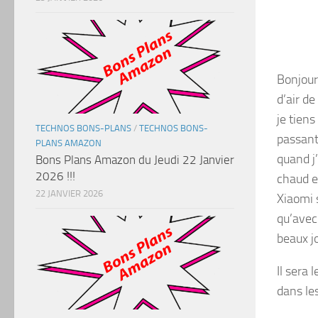
Bonjour 
d’air d
je tien
TECHNOS BONS-PLANS
/
TECHNOS BONS-
passant 
PLANS AMAZON
quand j’
Bons Plans Amazon du Jeudi 22 Janvier
2026 !!!
chaud en
22 JANVIER 2026
Xiaomi 
qu’avec
beaux j
Il sera 
dans le