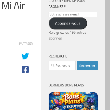
CA COÛTE RIEN DE VOUS
Mi Air
ABONNEZ !!!
Votre
adresse
Abonnez-vous
e-
mail
Rejoignez les 195 autres
abonnés
PARTAGER
RECHERCHE
Rechercher :
DERNIERS BONS PLANS