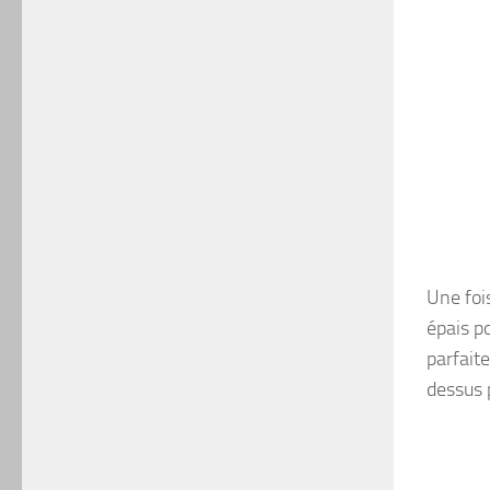
Une fois
épais p
parfaite
dessus p