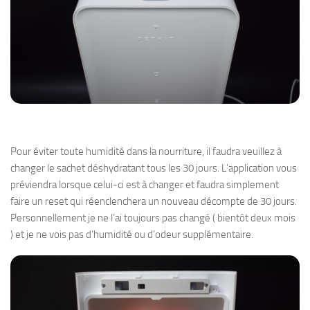
Pour éviter toute humidité dans la nourriture, il faudra veuillez à
changer le sachet déshydratant tous les 30 jours. L’application vous
préviendra lorsque celui-ci est à changer et faudra simplement
faire un reset qui réenclenchera un nouveau décompte de 30 jours.
Personnellement je ne l’ai toujours pas changé ( bientôt deux mois
) et je ne vois pas d’humidité ou d’odeur supplémentaire.