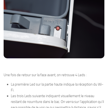
Une fois de retour sur la face avant, on retrouve 4 Leds :
La première Led sur la partie haute indique la réception du Wi-
Fi.
Les trois Leds suivante indiquent visuellement le niveau
restant de nourriture dans le bac. On verra sur l’application qu’il
sera possible de le voir ce qui permettra à distance, savoir s’il