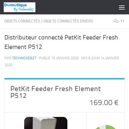
Skip to content
OBJETS CONNECTÉS
/
OBJETS CONNECTÉS DIVERS
11
Distributeur connecté PetKit Feeder Fresh
Element P512
PAR
TECHNOSEB27
· PUBLIÉ
15 JANVIER 2020
· MIS À JOUR
14 JANVIER
2020
PetKit Feeder Fresh Element
P512
169.00 €