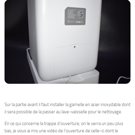
Sur la partie avant il faut installer la gamelle en acier inoxydable dont
il sera possible de la passer au lave-vaisselle pour le nettoyage.
En ce qui concerne la trappe d’ouverture, on le verra un peu plus
bas, je vous ai mis une vidéo de l’ouverture de celle-ci dont le