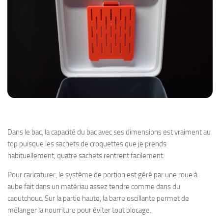
Dans le bac, la capacité du bac avec ses dimensions est vraiment au
top puisque les sachets de croquettes que je prends
habituellement, quatre sachets rentrent facilement.
Pour caricaturer, le système de portion est géré par une roue à
aube fait dans un matériau assez tendre comme dans du
caoutchouc. Sur la partie haute, la barre oscillante permet de
mélanger la nourriture pour éviter tout blocage.