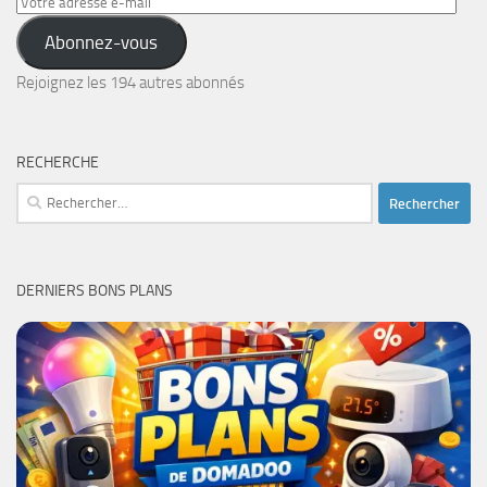
Votre
adresse
Abonnez-vous
e-
mail
Rejoignez les 194 autres abonnés
RECHERCHE
Rechercher :
DERNIERS BONS PLANS