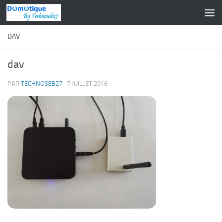
Skip to content
DAV
dav
PAR
TECHNOSEB27
·
7 JUILLET 2016