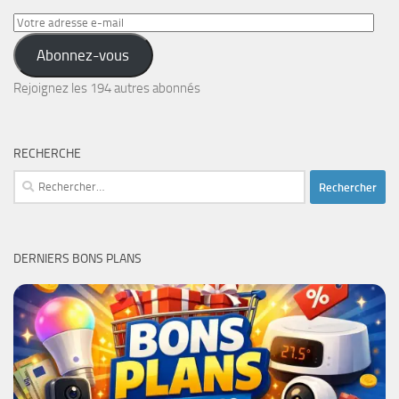
Votre
adresse
Abonnez-vous
e-
mail
Rejoignez les 194 autres abonnés
RECHERCHE
Rechercher :
DERNIERS BONS PLANS