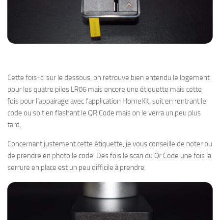
Cette fois-ci sur le dessous, on retrouve bien entendu le logement
pour les quatre piles LR06 mais encore une étiquette mais cette
fois pour l’appairage avec l’application HomeKit, soit en rentrant le
code ou soit en flashant le QR Code mais on le verra un peu plus
tard.
Concernant justement cette étiquette, je vous conseille de noter ou
de prendre en photo le code. Des fois le scan du Qr Code une fois la
serrure en place est un peu difficile à prendre.