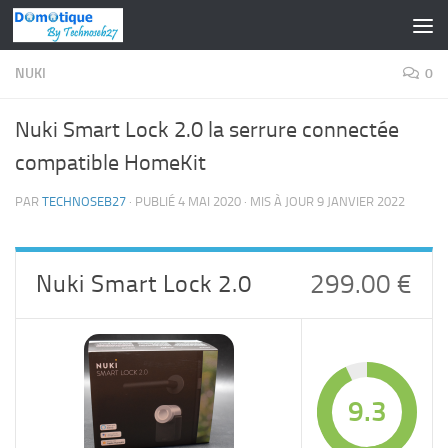
Skip to content
NUKI
0
Nuki Smart Lock 2.0 la serrure connectée
compatible HomeKit
PAR
TECHNOSEB27
· PUBLIÉ
4 MAI 2020
· MIS À JOUR
9 JANVIER 2022
Nuki Smart Lock 2.0
299.00 €
9.3